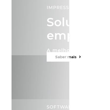
IMPRESSORAS MULTIFU
Soluções 
empresas
A melhor tecnologia, 
Saber mais
SOFTWARE