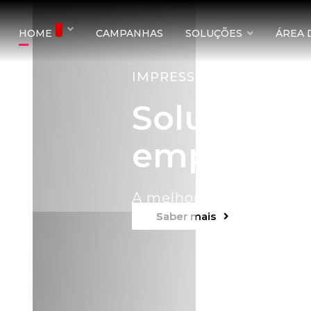
HOME
CAMPANHAS
SOLUÇÕES
ÁREA 
IMPRESSORAS MULTIFU
Soluções 
empresas
A melhor tecnologia, ao
Saber mais