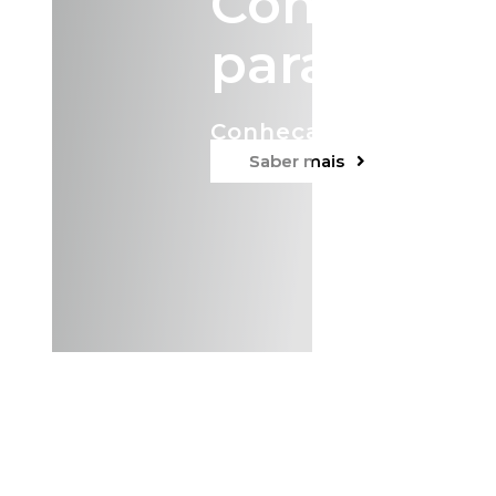
Consultad
para empr
Conheça as nossas so
Saber mais